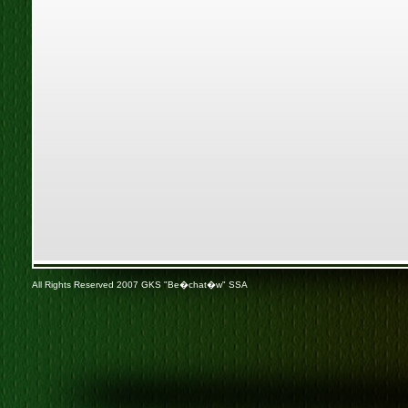
All Rights Reserved 2007 GKS "Be�chat�w" SSA