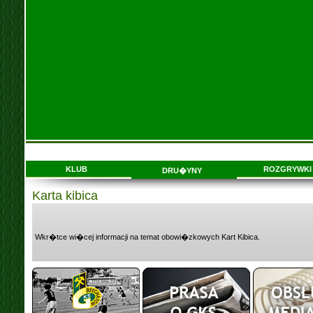
KLUB
ROZGRYWKI
DRU�YNY
Karta kibica
Wkr�tce wi�cej informacji na temat obowi�zkowych Kart Kibica.