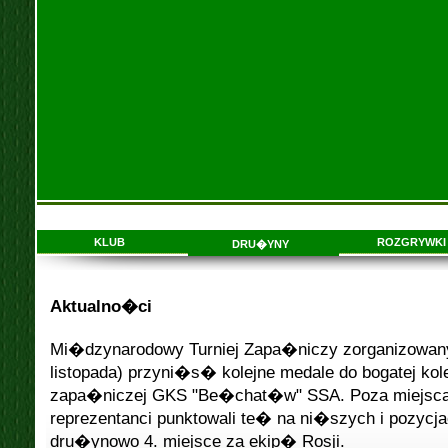
KLUB
ROZGRYWKI
DRU�YNY
Aktualno�ci
Mi�dzynarodowy Turniej Zapa�niczy zorganizowan
listopada) przyni�s� kolejne medale do bogatej kol
zapa�niczej GKS "Be�chat�w" SSA. Poza miejscam
reprezentanci punktowali te� na ni�szych i pozycj
dru�ynowo 4. miejsce za ekip� Rosji.