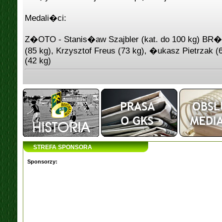
Medali�ci:
Z�OTO - Stanis�aw Szajbler (kat. do 100 kg) BR
(85 kg), Krzysztof Freus (73 kg), �ukasz Pietrzak (
(42 kg)
STREFA SPONSORA
Sponsorzy: