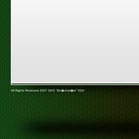
All Rights Reserved 2007 GKS "Be�chat�w" SSA