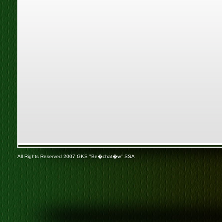
All Rights Reserved 2007 GKS "Be�chat�w" SSA