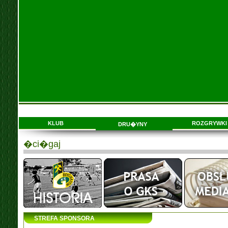
KLUB
ROZGRYWKI
DRU�YNY
�ci�gaj
STREFA SPONSORA